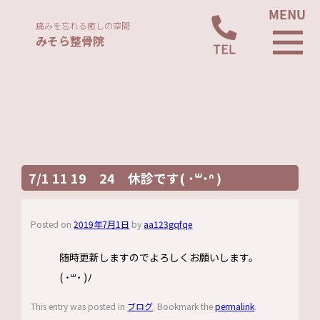
痛みを忘れる癒しの空間
みそら整骨院
7/1 11 19 24 休診です( ˙꒳​˙ᐢ )
Posted on
2019年7月1日
by
aa123gqfqe
随時更新しますのでよろしくお願いします。
( ˙꒳​˙ )ﾉ
This entry was posted in
ブログ
. Bookmark the
permalink
.