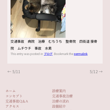
交通事故 病院 治療 むちうち 整骨院 四街道 接骨
院 ムチウチ 事故 水素
This entry was posted in
ブログ
. Bookmark the
permalink
.
←
5/11
5/12
→
ホーム
診療案内
コンセプト
交通事故治療
交通事故Q＆A
治療の流れ
アクセス
設備紹介