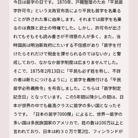
今日は苗字の日です。 1870年、戸籍整理のため「平民苗
字許可令」という太政官布告により平民も苗字を名乗る
ことが許された事に由来します。 それまでは苗字を名乗
るのは貴族と武士の特権でした。しかし、許可令が出さ
れてもそもそも読み書きが不得意の人が多く、また、当
時国民は明治新政府にたいする不信感があり「苗字を付
けたらそれだけで税金を課せられるのではないか」と警
戒しており、なかなか苗字制度は広まりませんでした。
そこで、1875年2月13日に「平民も必ず姓を称し、不詳
の者は新たにつけるように」と苗字を義務付ける「平民
苗字必称義務令」を布告しました。こちらは「苗字制定
記念日」となっています。 この5年間以降少しの間は、日
本が世界の中でも最高クラスに苗字の多い国となったそ
うです。 「日本の苗字7000傑」によると、世界一苗字の
多い国は多民族国家のアメリカで、姓の数は100万以上と
言われており、日本は約３０万で第2位、フィンランドが