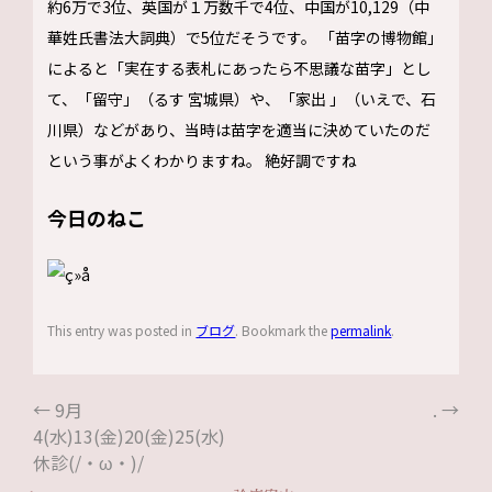
約6万で3位、英国が１万数千で4位、中国が10,129（中
華姓氏書法大詞典）で5位だそうです。 「苗字の博物館」
によると「実在する表札にあったら不思議な苗字」とし
て、「留守」（るす 宮城県）や、「家出 」（いえで、石
川県）などがあり、当時は苗字を適当に決めていたのだ
という事がよくわかりますね。 絶好調ですね
今日のねこ
This entry was posted in
ブログ
. Bookmark the
permalink
.
←
9月
.
→
4(水)13(金)20(金)25(水)
休診(/・ω・)/