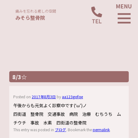
痛みを忘れる癒しの空間
みそら整骨院
8/3☆
Posted on
2017年8月3日
by
aa123gqfqe
午後からも元気よく診察中です(‘ω’)ノ
四街道 整骨院 交通事故 病院 治療 むちうち ム
チウチ 事故 水素 四街道の整骨院
This entry was posted in
ブログ
. Bookmark the
permalink
.