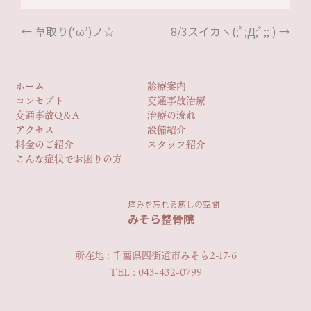
←
草取り(‘ω’)ノ☆
8/3スイカヽ(;ﾟ;Д;ﾟ;; )
→
ホーム
診療案内
コンセプト
交通事故治療
交通事故Q＆A
治療の流れ
アクセス
設備紹介
料金のご紹介
スタッフ紹介
こんな症状でお困りの方
痛みを忘れる癒しの空間
みそら整骨院
所在地 : 千葉県四街道市みそら2-17-6
TEL : 043-432-0799