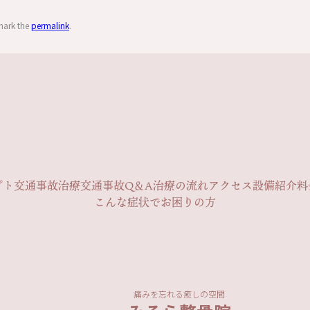
mark the
permalink
.
プト
交通事故治療
交通事故Q＆A
治療の流れ
アクセス
設備紹介
料
こんな症状でお困りの方
痛みを忘れる癒しの空間