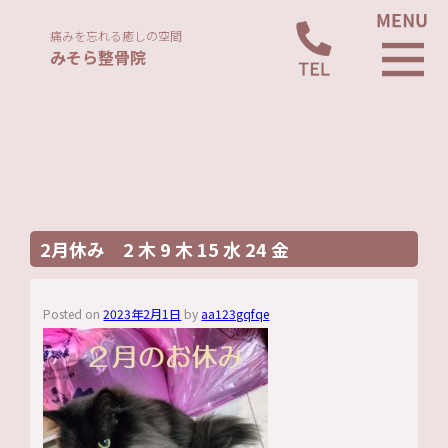
痛みを忘れる癒しの空間
みそら整骨院
2月休み 2 木 9 木 15 水 24 金
Posted on
2023年2月1日
by
aa123gqfqe