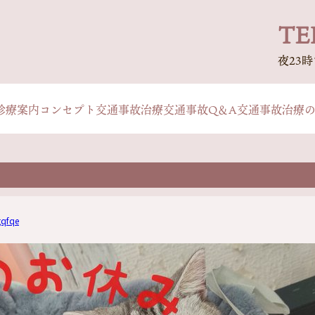
TEL
夜23
診療案内
コンセプト
交通事故治療
交通事故Q＆A
交通事故治療
qfqe