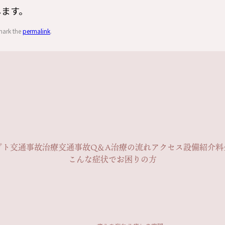
します。
mark the
permalink
.
プト
交通事故治療
交通事故Q＆A
治療の流れ
アクセス
設備紹介
料
こんな症状でお困りの方