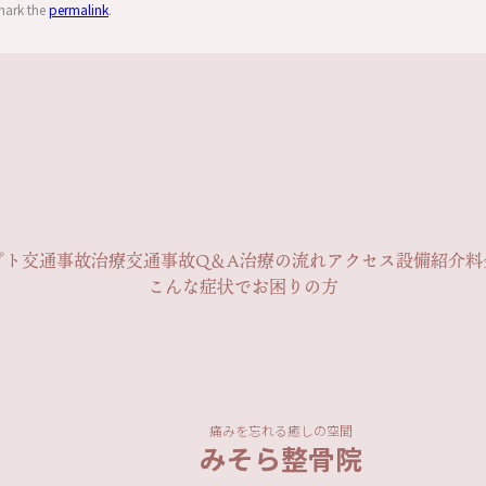
mark the
permalink
.
プト
交通事故治療
交通事故Q＆A
治療の流れ
アクセス
設備紹介
料
こんな症状でお困りの方
痛みを忘れる癒しの空間
みそら整骨院