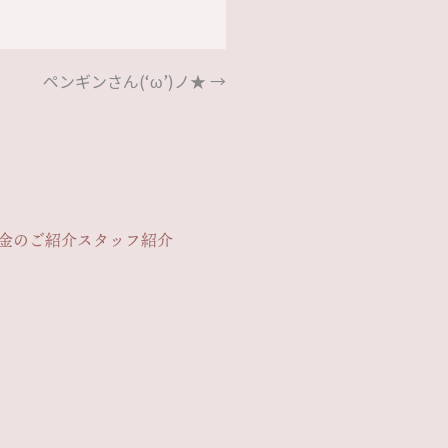
ペンギンさん(‘ω’)ノ★
→
金のご紹介
スタッフ紹介