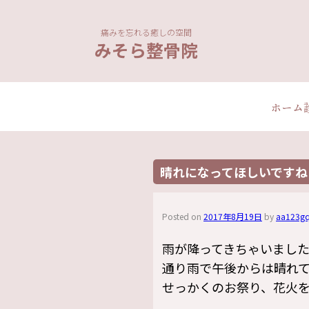
痛みを忘れる癒しの空間
みそら整骨院
ホーム
晴れになってほしいですね(
Posted on
2017年8月19日
by
aa123gq
雨が降ってきちゃいまし
通り雨で午後からは晴れ
せっかくのお祭り、花火