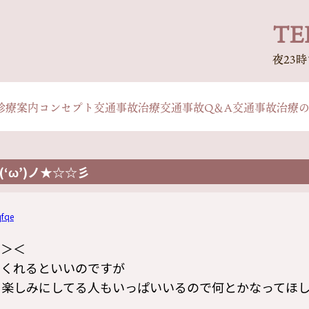
TEL
夜23
診療案内
コンセプト
交通事故治療
交通事故Q＆A
交通事故治療
‘ω’)ノ★☆☆彡
fqe
た＞＜
てくれるといいのですが
を楽しみにしてる人もいっぱいいるので何とかなってほ