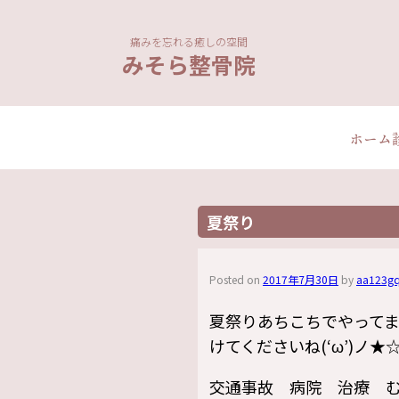
痛みを忘れる癒しの空間
みそら整骨院
ホーム
夏祭り
Posted on
2017年7月30日
by
aa123gq
夏祭りあちこちでやって
けてくださいね(‘ω’)ノ★
交通事故 病院 治療 