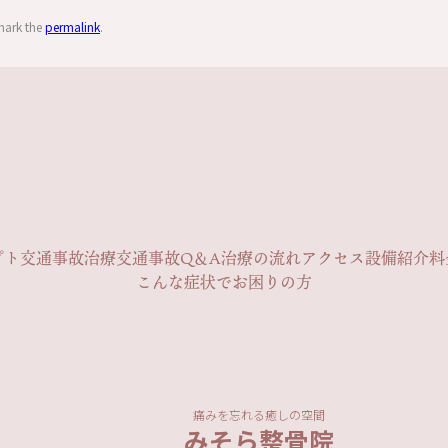
mark the
permalink
.
プト
交通事故治療
交通事故Q＆A
治療の流れ
アクセス
設備紹介
料
こんな症状でお困りの方
痛みを忘れる癒しの空間
みそら整骨院