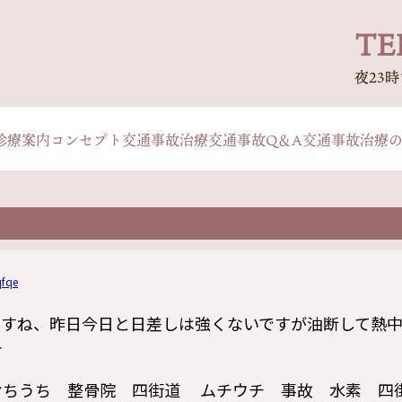
TEL
夜23
診療案内
コンセプト
交通事故治療
交通事故Q＆A
交通事故治療
fqe
ますね、昨日今日と日差しは強くないですが油断して熱
☆
むちうち 整骨院 四街道 ムチウチ 事故 水素 四